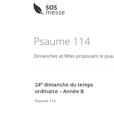
Menu
Skip
to
content
Psaume 114
Dimanches et fêtes proposant le psa
e
24
dimanche du temps
ordinaire – Année B
Psaume 114