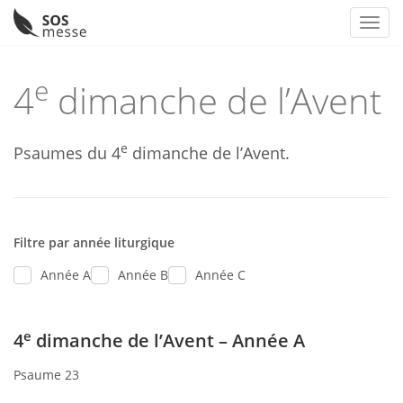
Toggl
Skip
to
e
4
dimanche de l’Avent
content
e
Psaumes du 4
dimanche de l’Avent.
Filtre par année liturgique
Année A
Année B
Année C
e
4
dimanche de l’Avent – Année A
Psaume 23