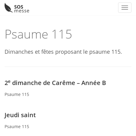
Toggl
Skip
to
Psaume 115
content
Dimanches et fêtes proposant le psaume 115.
e
2
dimanche de Carême – Année B
Psaume 115
Jeudi saint
Psaume 115