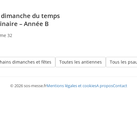
dimanche du temps
inaire – Année B
me 32
hains dimanches et fêtes
Toutes les antiennes
Tous les ps
© 2026 sos-messe.fr
Mentions légales et cookies
A propos
Contact