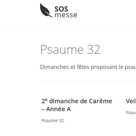
Menu
Skip
to
content
Psaume 32
Dimanches et fêtes proposant le psa
e
2
dimanche de Carême
Vei
– Année A
Psau
Psaume 32