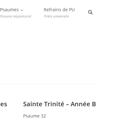
Psaumes
Refrains de PU
Psaume responsorial
Prière universelle
es
Sainte Trinité – Année B
Psaume 32