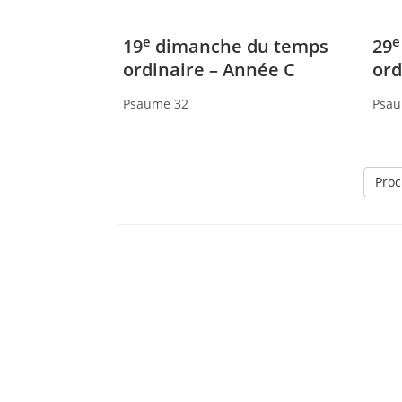
e
e
19
dimanche du temps
29
ordinaire – Année C
ord
Psaume 32
Psau
Proc