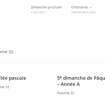
Dimanche prochain
Ordinaires
9 août 2026
Ordinaire de la messe
ume 32.
e
llée pascale
5
dimanche de Pâqu
– Année A
me 32
Psaume 32