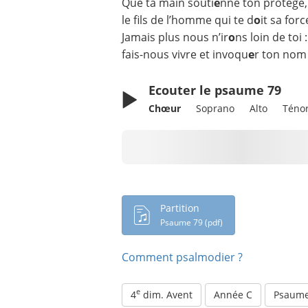
Que ta main souti
e
nne ton protégé,
le fils de l’homme qui te d
o
it sa forc
Jamais plus nous n’ir
o
ns loin de toi :
fais-nous vivre et invoqu
e
r ton nom 
Ecouter le psaume 79
Chœur
Soprano
Alto
Téno
Chargement en cours...
Partition
Psaume 79 (pdf)
Comment psalmodier ?
e
4
dim. Avent
Année C
Psaume