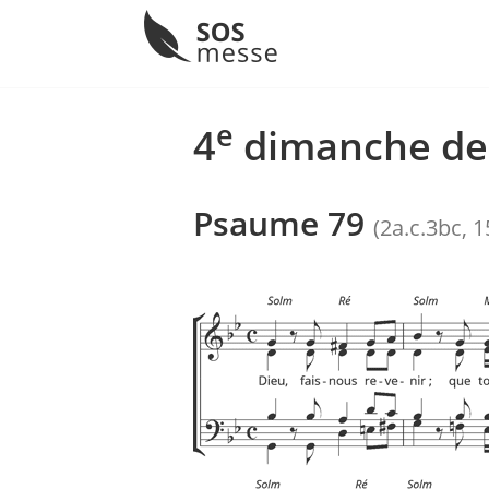
Menu
Skip
to
e
4
dimanche de 
content
Psaume 79
(2a.c.3bc, 1