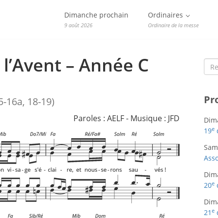
Dimanche prochain
Ordinaires
9 août 2026
Ordinaire de la messe
l’Avent – Année C
Sea
for:
Pr
5-16a, 18-19)
Paroles : AELF - Musique : JFD
Dim
e
19
Sam
Asso
Dim
e
20
Dim
e
21