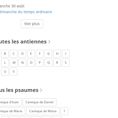
anche 30 août
dimanche du temps ordinaire
Voir plus
utes les antiennes
B
C
D
E
F
G
H
I
L
M
N
O
P
Q
R
S
U
V
us les psaumes
tique d'Isaïe
Cantique de Daniel
ntique de Marie
Cantique de Moïse
1