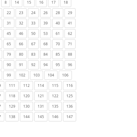
8
14
15
16
17
18
22
23
24
26
28
29
31
32
33
39
40
41
45
46
50
53
61
62
65
66
67
68
70
71
79
80
83
84
85
88
90
91
92
94
95
96
99
102
103
104
106
9
111
112
114
115
116
7
118
120
121
122
125
7
129
130
131
135
136
7
138
144
145
146
147