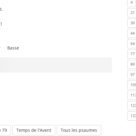
4
e.
21
30
!
44
64
r
Basse
77
89
97
10
11
12
13
 79
Temps de l'Avent
Tous les psaumes