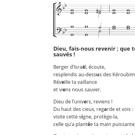
Dieu, fais-nous revenir ; que t
sauvés !
Berger d’Isra
ë
l, écoute,
resplendis au-dess
u
s des Kéroubim
Rév
e
ille ta vaillance
et vi
e
ns nous sauver.
Dieu de l’univ
e
rs, reviens !
Du haut des cieux, reg
a
rde et vois :
visite cette v
i
gne, protège-la,
celle qu’a plant
é
e ta main puissante