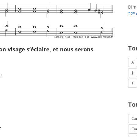
Dim
e
22
To
on visage s’éclaire, et nous serons
A
J
 !
T
To
Can
.
Ca