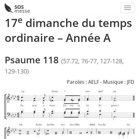
Toggl
e
Skip
17
dimanche du temps
to
content
ordinaire – Année A
Psaume 118
(57.72, 76-77, 127-128,
129-130)
Paroles : AELF - Musique : JFD