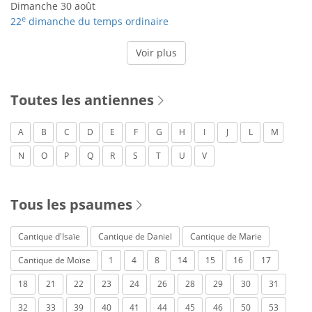
Dimanche 30 août
e
22
dimanche du temps ordinaire
Voir plus
Toutes les antiennes
A
B
C
D
E
F
G
H
I
J
L
M
N
O
P
Q
R
S
T
U
V
Tous les psaumes
Cantique d'Isaïe
Cantique de Daniel
Cantique de Marie
Cantique de Moïse
1
4
8
14
15
16
17
18
21
22
23
24
26
28
29
30
31
32
33
39
40
41
44
45
46
50
53