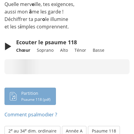
Quelle merv
e
ille, tes exigences,
aussi mon
â
me les garde !
Déchiffrer ta par
o
le illumine
et les s
i
mples comprennent.
Ecouter le psaume 118
Chœur
Soprano
Alto
Ténor
Basse
Chargement en cours...
Partition
Psaume 118 (pdf)
Comment psalmodier ?
e
e
2
au 34
dim. ordinaire
Année A
Psaume 118