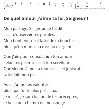
De quel amour j’aime ta loi, Seigneur !
Mon partage, Seigne
u
r, je l’ai dit,
c’est d’observ
e
r tes paroles.
Mon bonheur, c’est la l
o
i de ta bouche,
plus qu’un monceau d’
o
r ou d’argent.
Que j’aie pour consolati
o
n ton amour
selon tes prom
e
sses à ton serviteur !
Que vienne à moi ta tendr
e
sse, et je vivrai :
ta l
o
i fait mon plaisir.
Aussi j’
a
ime tes volontés,
plus que l’
o
r le plus précieux.
Je me règle sur chac
u
n de tes préceptes,
je hais tout chem
i
n de mensonge.