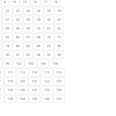
8
14
15
16
17
18
22
23
24
26
28
29
31
32
33
39
40
41
45
46
50
53
61
62
65
66
67
68
70
71
79
80
83
84
85
88
90
91
92
94
95
96
99
102
103
104
106
9
111
112
114
115
116
7
118
120
121
122
125
7
129
130
131
135
136
7
138
144
145
146
147