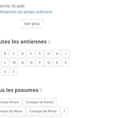
anche 30 août
dimanche du temps ordinaire
Voir plus
utes les antiennes
B
C
D
E
F
G
H
I
L
M
N
O
P
Q
R
S
U
V
us les psaumes
tique d'Isaïe
Cantique de Daniel
ntique de Marie
Cantique de Moïse
1