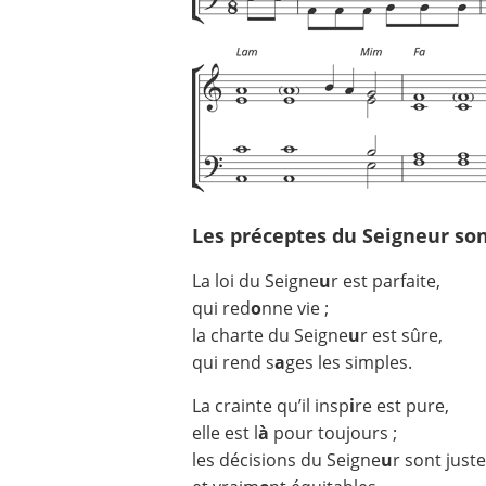
Les préceptes du Seigneur sont
La loi du Seigne
u
r est parfaite,
qui red
o
nne vie ;
la charte du Seigne
u
r est sûre,
qui rend s
a
ges les simples.
La crainte qu’il insp
i
re est pure,
elle est l
à
pour toujours ;
les décisions du Seigne
u
r sont just