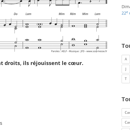
Dim
e
22
To
A
 droits, ils réjouissent le cœur.
J
T
To
Can
es
Ca