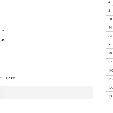
4
21
30
44
nt.
64
ueil :
77
89
97
10
r
Basse
11
12
13