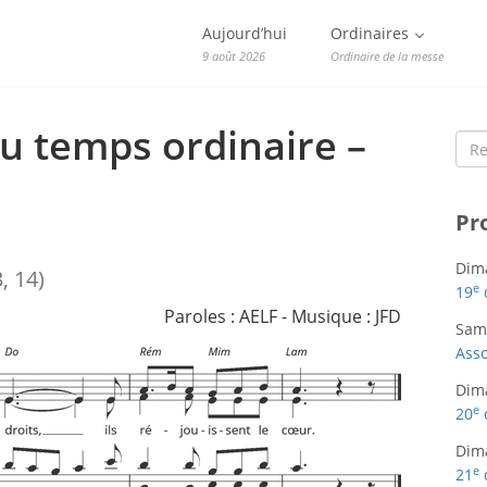
Aujourd’hui
Ordinaires
9 août 2026
Ordinaire de la messe
 temps ordinaire –
Sea
for:
Pr
Dim
3, 14)
e
19
Paroles : AELF - Musique : JFD
Sam
Asso
Dim
e
20
Dim
e
21