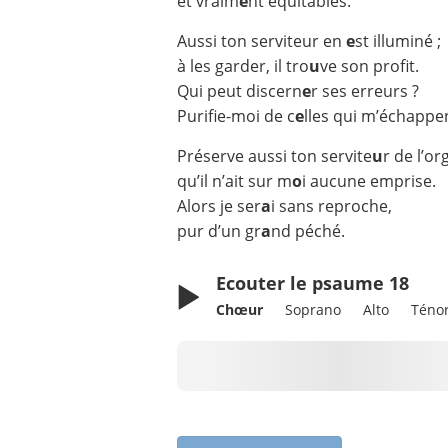
et vraim
e
nt équitables.
Aussi ton serviteur en
e
st illuminé ;
à les garder, il tro
u
ve son profit.
Qui peut discern
e
r ses erreurs ?
Purifie-moi de c
e
lles qui m’échappe
Préserve aussi ton servite
u
r de l’org
qu’il n’ait sur m
o
i aucune emprise.
Alors je ser
a
i sans reproche,
pur d’un gr
a
nd péché.
Ecouter le psaume 18
Chœur
Soprano
Alto
Téno
Chargement en cours...