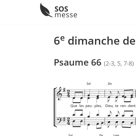
Menu
Skip
to
e
6
dimanche de
content
Psaume 66
(2-3, 5, 7-8)