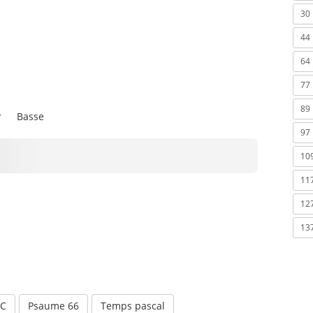
30
44
64
77
89
r
Basse
97
10
11
12
13
 C
Psaume 66
Temps pascal