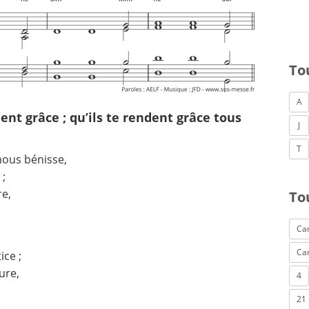
To
A
ent grâce ; qu’ils te rendent grâce tous
J
T
nous bénisse,
 ;
re,
To
Can
Ca
ice ;
ure,
4
21