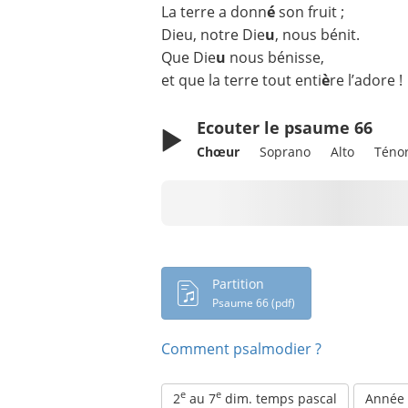
La terre a donn
é
son fruit ;
Dieu, notre Die
u
, nous bénit.
Que Die
u
nous bénisse,
et que la terre tout enti
è
re l’adore !
Ecouter le psaume 66
Chœur
Soprano
Alto
Téno
Chargement en cours...
Partition
Psaume 66 (pdf)
Comment psalmodier ?
e
e
2
au 7
dim. temps pascal
Année