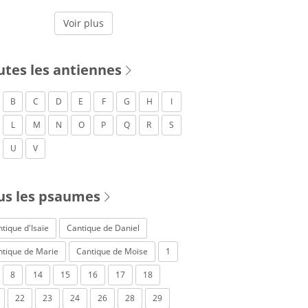
Voir plus
utes les antiennes
B
C
D
E
F
G
H
I
L
M
N
O
P
Q
R
S
U
V
us les psaumes
tique d'Isaïe
Cantique de Daniel
ntique de Marie
Cantique de Moïse
1
8
14
15
16
17
18
22
23
24
26
28
29