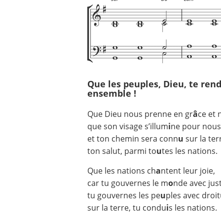
Que les peuples, Dieu, te rend
ensemble !
Que Dieu nous prenne en gr
â
ce et 
que son visage s’illum
i
ne pour nous
et ton chemin sera conn
u
sur la ter
ton salut, parmi to
u
tes les nations.
Que les nations ch
a
ntent leur joie,
car tu gouvernes le m
o
nde avec just
tu gouvernes les pe
u
ples avec droit
sur la terre, tu condu
i
s les nations.