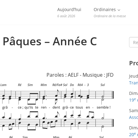
Aujourd’hui
Ordinaires
6 août 2026
Ordinaire de la messe
 Pâques – Année C
Sea
for:
Pr
Paroles : AELF - Musique : JFD
Jeud
Tran
Dim
e
19
Sam
Asso
Dim
e
20