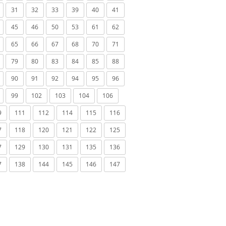
31
32
33
39
40
41
45
46
50
53
61
62
65
66
67
68
70
71
79
80
83
84
85
88
90
91
92
94
95
96
99
102
103
104
106
9
111
112
114
115
116
7
118
120
121
122
125
7
129
130
131
135
136
7
138
144
145
146
147