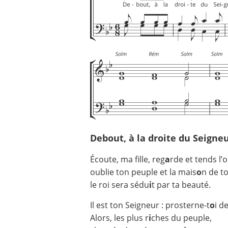
Debout, à la droite du Seigneur
Écoute, ma fille, reg
a
rde et tends l’or
oublie ton peuple et la mais
o
n de to
le roi sera sédu
i
t par ta beauté.
Il est ton Seigneur : prosterne-t
o
i d
Alors, les plus r
i
ches du peuple,