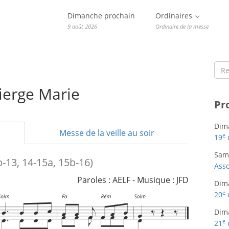
Dimanche prochain
Ordinaires
9 août 2026
Ordinaire de la messe
Sea
for:
ierge Marie
Pr
Dim
Messe de la veille au soir
e
19
Sam
b-13, 14-15a, 15b-16)
Asso
Paroles : AELF - Musique : JFD
Dim
e
20
Dim
e
21