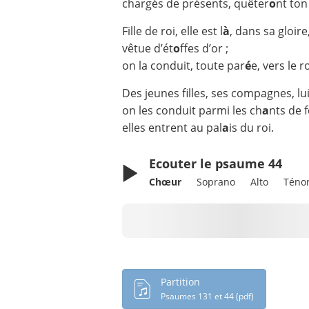
chargés de présents, quêter
o
nt ton
Fille de roi, elle est l
à
, dans sa gloire
vêtue d’ét
o
ffes d’or ;
on la conduit, toute par
é
e, vers le ro
Des jeunes filles, ses compagnes, lui
on les conduit parmi les ch
a
nts de f
elles entrent au pal
a
is du roi.
Ecouter le psaume 44
Chœur
Soprano
Alto
Téno
Chargement en cours...
Partition
Psaumes 131 et 44 (pdf)