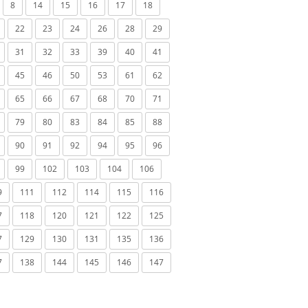
8
14
15
16
17
18
22
23
24
26
28
29
31
32
33
39
40
41
45
46
50
53
61
62
65
66
67
68
70
71
79
80
83
84
85
88
90
91
92
94
95
96
99
102
103
104
106
9
111
112
114
115
116
7
118
120
121
122
125
7
129
130
131
135
136
7
138
144
145
146
147