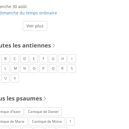
anche 30 août
dimanche du temps ordinaire
Voir plus
utes les antiennes
B
C
D
E
F
G
H
I
L
M
N
O
P
Q
R
S
U
V
us les psaumes
tique d'Isaïe
Cantique de Daniel
ntique de Marie
Cantique de Moïse
1