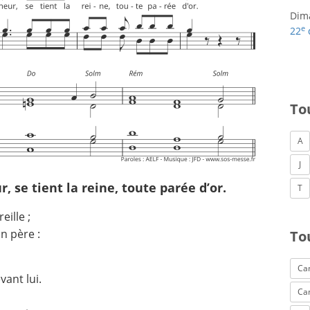
Dim
e
22
To
A
J
, se tient la reine, toute parée d’or.
T
eille ;
n père :
To
Can
evant lui.
Ca