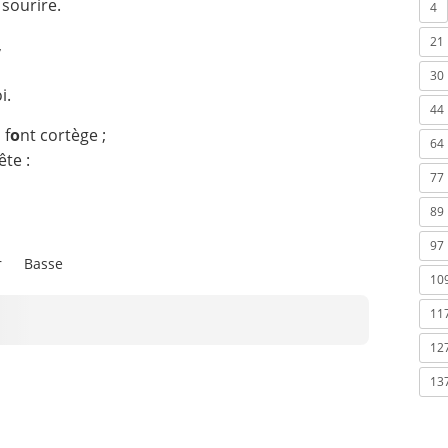
 sourire.
4
21
,
30
i.
44
 f
o
nt cortège ;
64
ête :
77
89
97
r
Basse
10
11
12
13