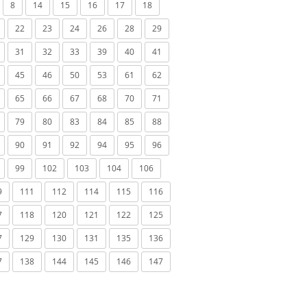
8
14
15
16
17
18
22
23
24
26
28
29
31
32
33
39
40
41
45
46
50
53
61
62
65
66
67
68
70
71
79
80
83
84
85
88
90
91
92
94
95
96
99
102
103
104
106
9
111
112
114
115
116
7
118
120
121
122
125
7
129
130
131
135
136
7
138
144
145
146
147