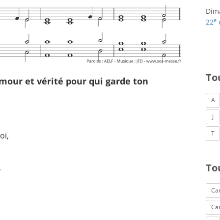
Dim
e
22
To
mour et vérité pour qui garde ton
A
J
T
oi,
To
,
Can
Ca