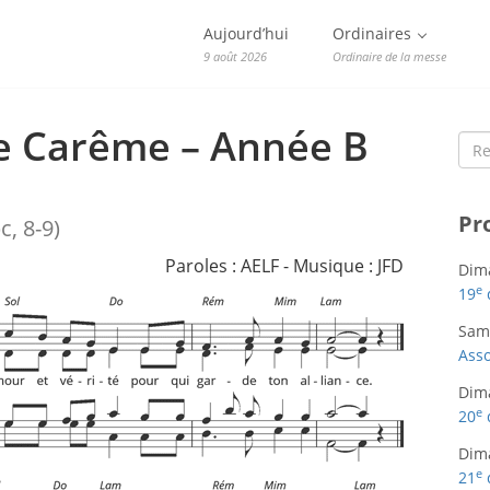
Aujourd’hui
Ordinaires
9 août 2026
Ordinaire de la messe
 Carême – Année B
Sea
for:
Pr
c, 8-9)
Paroles : AELF - Musique : JFD
Dim
e
19
Sam
Asso
Dim
e
20
Dim
e
21