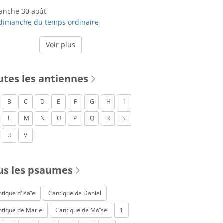
anche 30 août
dimanche du temps ordinaire
Voir plus
utes les antiennes
B
C
D
E
F
G
H
I
L
M
N
O
P
Q
R
S
U
V
us les psaumes
tique d'Isaïe
Cantique de Daniel
ntique de Marie
Cantique de Moïse
1