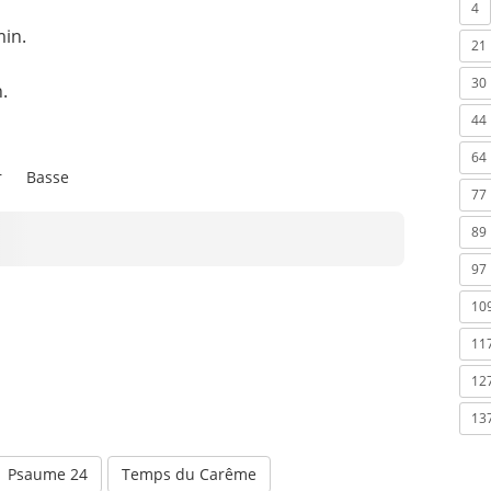
4
min.
21
30
.
44
64
r
Basse
77
89
97
10
11
12
13
Psaume 24
Temps du Carême