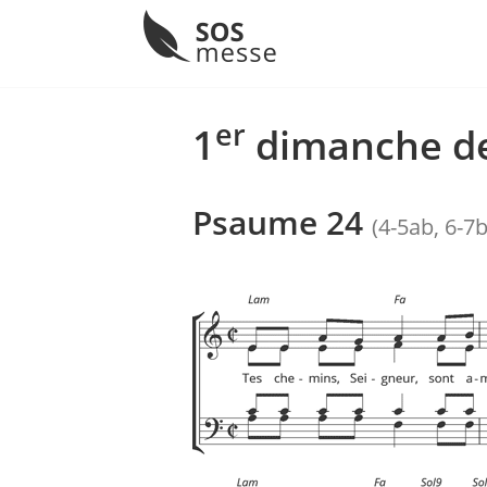
Menu
Skip
to
er
1
dimanche de
content
Psaume 24
(4-5ab, 6-7b