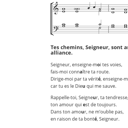
Tes chemins, Seigneur, sont a
alliance.
Seigneur, enseigne-m
o
i tes voies,
fais-moi conn
a
ître ta route.
Dirige-moi par ta vérit
é
, enseigne-m
car tu es le Die
u
qui me sauve.
Rappelle-toi, Seigne
u
r, ta tendresse
ton amour qui
e
st de toujours.
Dans ton amo
u
r, ne m’oublie pas,
en raison de ta bont
é
, Seigneur.