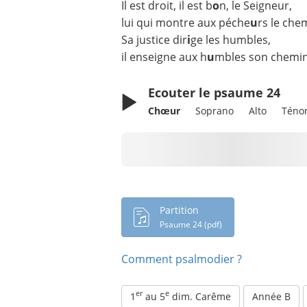
Il est droit, il est b
o
n, le Seigneur,
lui qui montre aux péche
u
rs le che
Sa justice dir
i
ge les humbles,
il enseigne aux h
u
mbles son chemin
Ecouter le psaume 24
Chœur
Soprano
Alto
Téno
Chargement en cours...
Partition
Psaume 24 (pdf)
Comment psalmodier ?
er
e
1
au 5
dim. Carême
Année B