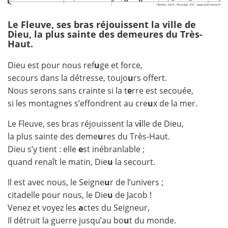
Le Fleuve, ses bras réjouissent la ville de
Dieu, la plus sainte des demeures du Très-
Haut.
Dieu est pour nous ref
u
ge et force,
secours dans la détresse, toujo
u
rs offert.
Nous serons sans crainte si la t
e
rre est secouée,
si les montagnes s’effondrent au cre
u
x de la mer.
Le Fleuve, ses bras réjouissent la v
i
lle de Dieu,
la plus sainte des deme
u
res du Très-Haut.
Dieu s’y tient : elle
e
st inébranlable ;
quand renaît le matin, Die
u
la secourt.
Il est avec nous, le Seigne
u
r de l’univers ;
citadelle pour nous, le Die
u
de Jacob !
Venez et voyez les
a
ctes du Seigneur,
Il détruit la guerre jusqu’au bo
u
t du monde.