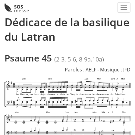
Toggl
Skip
Dédicace de la basilique
to
content
du Latran
Psaume 45
(2-3, 5-6, 8-9a.10a)
Paroles : AELF - Musique : JFD