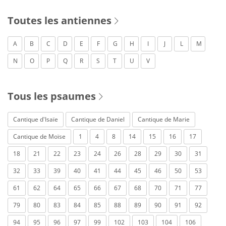
Toutes les antiennes
A
B
C
D
E
F
G
H
I
J
L
M
N
O
P
Q
R
S
T
U
V
Tous les psaumes
Cantique d'Isaïe
Cantique de Daniel
Cantique de Marie
Cantique de Moïse
1
4
8
14
15
16
17
18
21
22
23
24
26
28
29
30
31
32
33
39
40
41
44
45
46
50
53
61
62
64
65
66
67
68
70
71
77
79
80
83
84
85
88
89
90
91
92
94
95
96
97
99
102
103
104
106