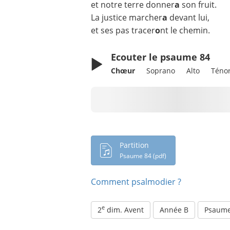
et notre terre donner
a
son fruit.
La justice marcher
a
devant lui,
et ses pas tracer
o
nt le chemin.
Ecouter le psaume 84
Chœur
Soprano
Alto
Téno
Chargement en cours...
Partition
Psaume 84 (pdf)
Comment psalmodier ?
e
2
dim. Avent
Année B
Psaume