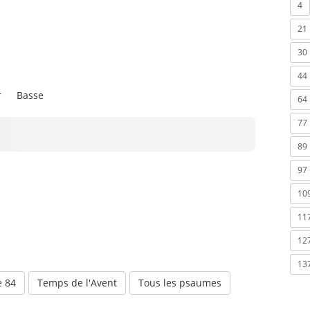
4
21
30
44
r
Basse
64
77
89
97
10
11
12
13
 84
Temps de l'Avent
Tous les psaumes