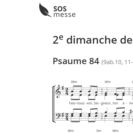
Menu
Skip
to
e
2
dimanche de 
content
Psaume 84
(9ab.10, 11-