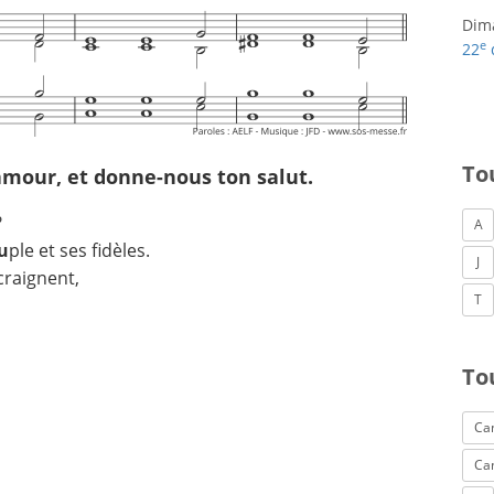
Dim
e
22
To
 amour, et donne-nous ton salut.
?
A
u
ple et ses fidèles.
J
 craignent,
T
To
Can
Ca