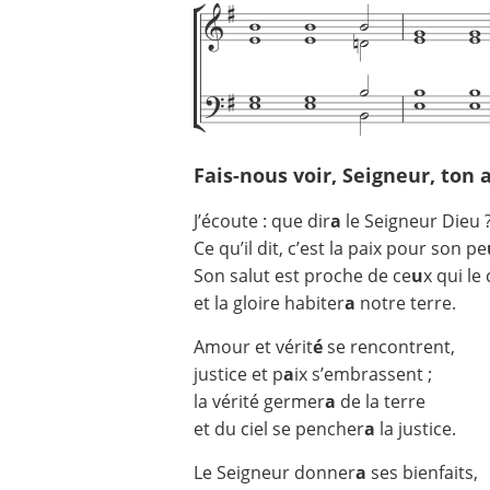
Fais-nous voir, Seigneur, ton
J’écoute : que dir
a
le Seigneur Dieu 
Ce qu’il dit, c’est la paix pour son pe
Son salut est proche de ce
u
x qui le
et la gloire habiter
a
notre terre.
Amour et vérit
é
se rencontrent,
justice et p
a
ix s’embrassent ;
la vérité germer
a
de la terre
et du ciel se pencher
a
la justice.
Le Seigneur donner
a
ses bienfaits,