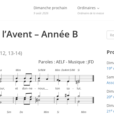
Dimanche prochain
Ordinaires
9 août 2026
Ordinaire de la messe
l’Avent – Année B
Sea
for:
Pr
12, 13-14)
Paroles : AELF - Musique : JFD
Dim
e
19
Sam
Asso
Dim
e
20
Dim
e
21