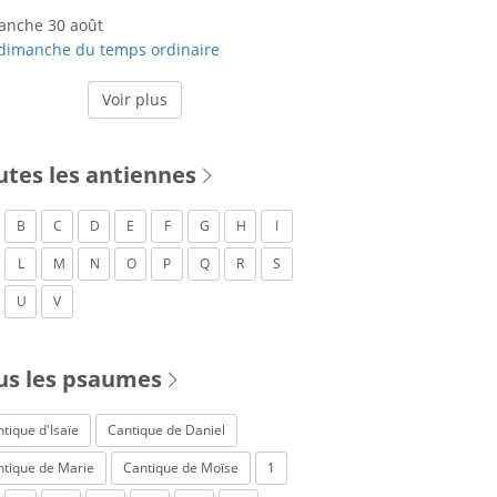
anche 30 août
dimanche du temps ordinaire
Voir plus
utes les antiennes
B
C
D
E
F
G
H
I
L
M
N
O
P
Q
R
S
U
V
us les psaumes
tique d'Isaïe
Cantique de Daniel
ntique de Marie
Cantique de Moïse
1